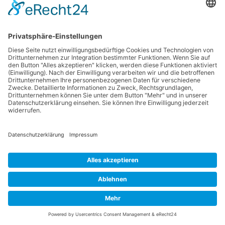
auf diese Datenübertragung. Wenn Google Maps aktiviert ist,
kann Google zum Zwecke der einheitlichen Darstellung der
Schriftarten Google Fonts verwenden. Beim Aufruf von Google
Maps lädt Ihr Browser die benötigten Web Fonts in ihren
Browsercache, um Texte und Schriftarten korrekt anzuzeigen.
Die Nutzung von Google Maps erfolgt im Interesse einer
ansprechenden Darstellung unserer Online-Angebote und an
einer leichten Auffindbarkeit der von uns auf der Website
angegebenen Orte. Dies stellt ein berechtigtes Interesse im
Sinne von Art. 6 Abs. 1 lit. f DSGVO dar. Sofern eine
entsprechende Einwilligung abgefragt wurde, erfolgt die
Verarbeitung ausschließlich auf Grundlage von Art. 6 Abs. 1 lit. a
DSGVO und § 25 Abs. 1 TDDDG, soweit die Einwilligung die
Speicherung von Cookies oder den Zugriff auf Informationen im
Endgerät des Nutzers (z. B. Device-Fingerprinting) im Sinne des
TDDDG umfasst. Die Einwilligung ist jederzeit widerrufbar.
Die Datenübertragung in die USA wird auf die