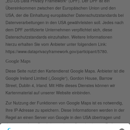
„EU-US Data Privacy Framework“ (DPF). Der DPF ist ein
Übereinkommen zwischen der Europäischen Union und den
USA, der die Einhaltung europäischer Datenschutzstandards bei
Datenverarbeitungen in den USA gewährleisten soll. Jedes nach
dem DPF zertifizierte Unternehmen verpflichtet sich, diese
Datenschutzstandards einzuhalten. Weitere Informationen
hierzu erhalten Sie vom Anbieter unter folgendem Link:
https://www.dataprivacyframework.gov/participant/5780
.
Google Maps
Diese Seite nutzt den Kartendienst Google Maps. Anbieter ist die
Google Ireland Limited („Google“), Gordon House, Barrow
Street, Dublin 4, Irland. Mit Hilfe dieses Dienstes können wir
Kartenmaterial auf unserer Website einbinden.
Zur Nutzung der Funktionen von Google Maps ist es notwendig,
Ihre IP-Adresse zu speichern. Diese Informationen werden in der
Regel an einen Server von Google in den USA übertragen und
dort gespeichert. Der Anbieter dieser Seite hat keinen Einfluss