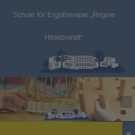
Schule für Ergotherapie „Regine
Hildebrandt“
‹
›