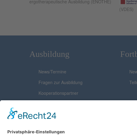
ergotherapeutische Ausbildung (ENOTHE)
(VDES)
Ausbildung
Fort
News/Termine
New
Fragen zur Ausbildung
Tei
Kooperationspartner
Mitgliedschaften
Zertifizierungen
Studium