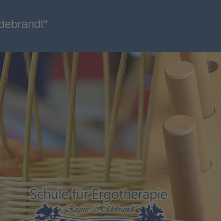
ldebrandt“